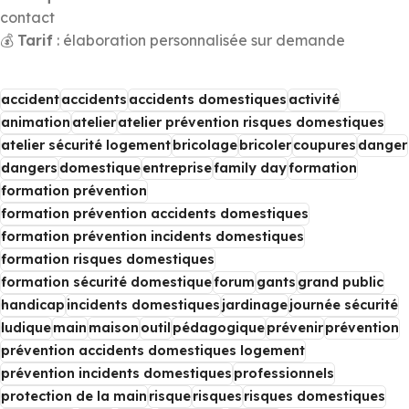
contact
💰
Tarif
: élaboration personnalisée sur demande
accident
accidents
accidents domestiques
activité
animation
atelier
atelier prévention risques domestiques
atelier sécurité logement
bricolage
bricoler
coupures
danger
dangers
domestique
entreprise
family day
formation
formation prévention
formation prévention accidents domestiques
formation prévention incidents domestiques
formation risques domestiques
formation sécurité domestique
forum
gants
grand public
handicap
incidents domestiques
jardinage
journée sécurité
ludique
main
maison
outil
pédagogique
prévenir
prévention
prévention accidents domestiques logement
prévention incidents domestiques
professionnels
protection de la main
risque
risques
risques domestiques