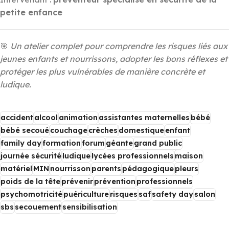
petite enfance
🎯
Un atelier complet pour comprendre les risques liés aux
jeunes enfants et nourrissons, adopter les bons réflexes et
protéger les plus vulnérables de manière concrète et
ludique.
accident
alcool
animation
assistantes maternelles
bébé
bébé secoué
couchage
crèches
domestique
enfant
family day
formation
forum
géante
grand public
journée sécurité
ludique
lycées professionnels
maison
matériel
MIN
nourrisson
parents
pédagogique
pleurs
poids de la tête
prévenir
prévention
professionnels
psychomotricité
puériculture
risques
saf
safety day
salon
sbs
secouement
sensibilisation