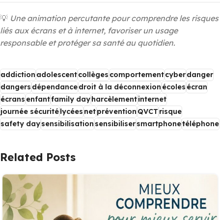
💡
Une animation percutante pour comprendre les risques
liés aux écrans et à internet, favoriser un usage
responsable et protéger sa santé au quotidien.
addiction
adolescent
collèges
comportement
cyber
danger
dangers
dépendance
droit à la déconnexion
écoles
écran
écrans
enfant
family day
harcèlement
internet
journée sécurité
lycées
net
prévention
QVCT
risque
safety day
sensibilisation
sensibiliser
smartphone
téléphone
Related Posts