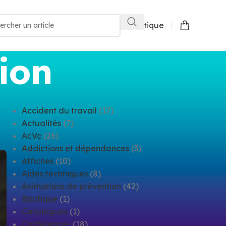
Boutique
ion
Accident du travail
(17)
Actualités
(7)
AcVc
(26)
Addictions et dépendances
(3)
Affiches
(10)
Aides techniques
(8)
Animations de prévention
(42)
Boutique
(1)
Catalogues
(1)
Conférences
(18)