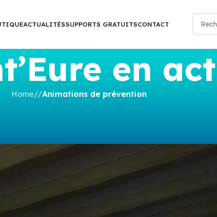
UTIQUE
ACTUALITÉS
SUPPORTS GRATUITS
CONTACT
t’Eure en act
Home
/
Animations de prévention
DENT DU TRAVAIL
,
ACVC
,
CONFÉRENCES
 prévention
y
nathalie