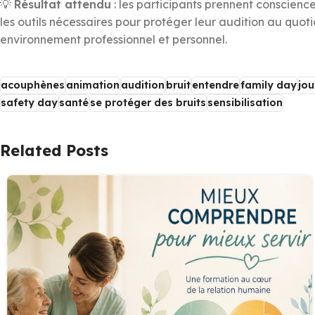
💡
Résultat attendu
: les participants prennent conscience
les outils nécessaires pour protéger leur audition au quot
environnement professionnel et personnel.
acouphènes
animation
audition
bruit
entendre
family day
jou
safety day
santé
se protéger des bruits
sensibilisation
Related Posts