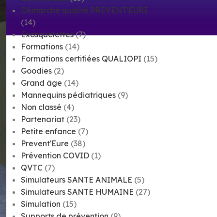
Démarche qualité PREVENT'EURE
(14)
Exosquelettes
(7)
Formations
(14)
Formations certifiées QUALIOPI
(15)
Goodies
(2)
Grand âge
(14)
Mannequins pédiatriques
(9)
Non classé
(4)
Partenariat
(23)
Petite enfance
(7)
Prevent'Eure
(38)
Prévention COVID
(1)
QVTC
(7)
Simulateurs SANTE ANIMALE
(5)
Simulateurs SANTE HUMAINE
(27)
Simulation
(15)
Supports de prévention
(9)