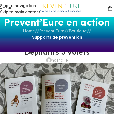
Skip to navigation
MENU
Skip to main content
Prevent’Eure en action
Home
/
Prevent'Eure
/
Boutique
/
Supports de prévention
SUPPORTS DE PRÉVENTION
Dépliants 3 volets
nathalie