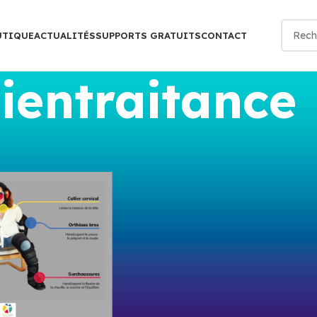
UTIQUE
ACTUALITÉS
SUPPORTS GRATUITS
CONTACT
ientraitance
s identifiés “bientraitance”
Show
9
12
1