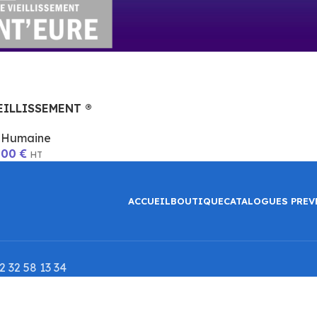
IEILLISSEMENT ®
é Humaine
,00
€
HT
ACCUEIL
BOUTIQUE
CATALOGUES PREV
 32 58 13 34