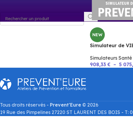
NEW
Simulateur de V
Simulateurs Sant
908,33
€
–
5 075
Tous droits réservés -
Prevent'Eure
© 2026
19 Rue des Pimpelines 27220 ST LAURENT DES BOIS - T: 02