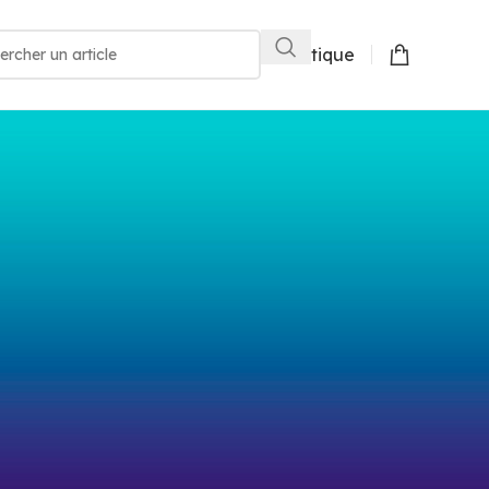
Boutique
8
24