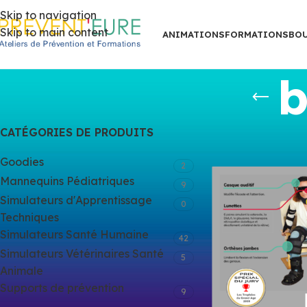
Skip to navigation
Skip to main content
ANIMATIONS
FORMATIONS
BO
b
CATÉGORIES DE PRODUITS
Accueil
/
Produit
Goodies
2
Mannequins Pédiatriques
9
Simulateurs d'Apprentissage
0
Techniques
Simulateurs Santé Humaine
42
Simulateurs Vétérinaires Santé
5
Animale
Supports de prévention
9