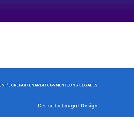
ENT’EURE
PARTENARIAT
CGV
MENTIONS LÉGALES
Design by
Lougat Design