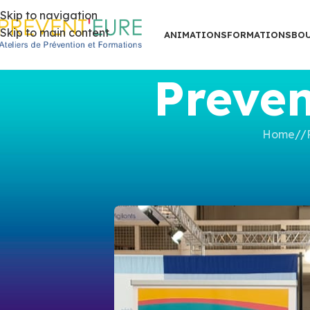
Skip to navigation
Skip to main content
ANIMATIONS
FORMATIONS
BO
Preven
Home
/
SUPPORTS D
EXPOSITION Les dange
Posted b