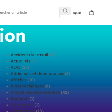
Boutique
ion
Accident du travail
(17)
Actualités
(7)
AcVc
(26)
Addictions et dépendances
(3)
Affiches
(10)
Aides techniques
(8)
Animations de prévention
(42)
Boutique
(1)
Catalogues
(1)
Conférences
(18)