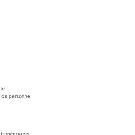
le
u de personne
uits ménagers