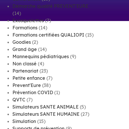
Démarche qualité PREVENT'EURE
(14)
Exosquelettes
(7)
Formations
(14)
Formations certifiées QUALIOPI
(15)
Goodies
(2)
Grand âge
(14)
Mannequins pédiatriques
(9)
Non classé
(4)
Partenariat
(23)
Petite enfance
(7)
Prevent'Eure
(38)
Prévention COVID
(1)
QVTC
(7)
Simulateurs SANTE ANIMALE
(5)
Simulateurs SANTE HUMAINE
(27)
Simulation
(15)
Supports de prévention
(9)