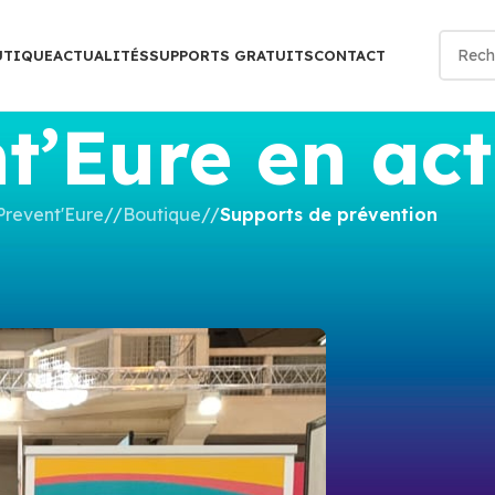
UTIQUE
ACTUALITÉS
SUPPORTS GRATUITS
CONTACT
t’Eure en act
Prevent'Eure
/
Boutique
/
Supports de prévention
E PRÉVENTION
rs de la vie courante
y
nathalie