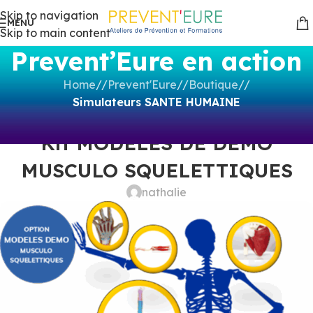
Skip to navigation
MENU
Skip to main content
Prevent’Eure en action
Home
/
Prevent'Eure
/
Boutique
/
Simulateurs SANTE HUMAINE
SIMULATEURS SANTE HUMAINE
Kit MODELES DE DEMO
MUSCULO SQUELETTIQUES
nathalie