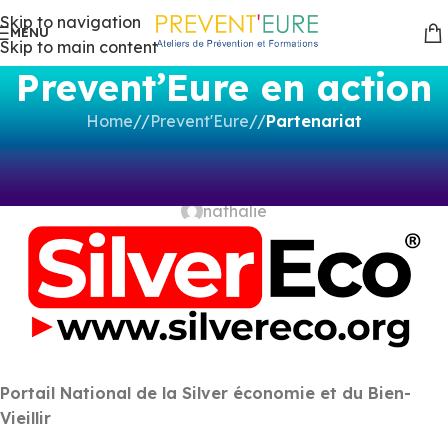
Skip to navigation
MENU
Skip to main content
Prevent’Eure en action
Home
/
Prevent'Eure
/
Partenariat
PARTENARIAT
SILVER Eco
nathalie
Portail National de la Silver économie et du Bien-
Vieillir