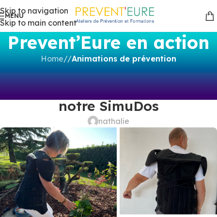
Skip to navigation
MENU
Skip to main content
Prevent’Eure en action
Home
/
Animations de prévention
ANIMATIONS DE PRÉVENTION
,
ACCIDENT DU TRAVAIL
,
ACVC
,
Simuler le mal de dos avec
SIMULATION
notre SimuDos
nathalie