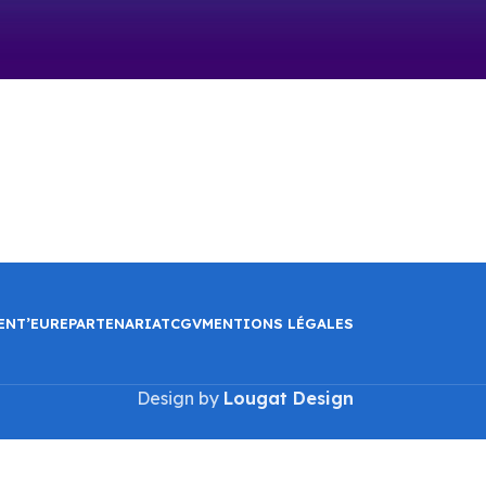
ENT’EURE
PARTENARIAT
CGV
MENTIONS LÉGALES
Design by
Lougat Design