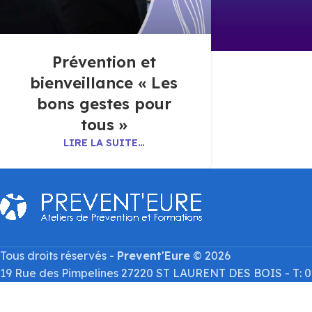
Prévention et
bienveillance « Les
bons gestes pour
tous »
LIRE LA SUITE…
Tous droits réservés -
Prevent'Eure
© 2026
19 Rue des Pimpelines 27220 ST LAURENT DES BOIS - T: 02