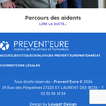
Parcours des aidants
LIRE LA SUITE…
ACCUEIL
BOUTIQUE
CATALOGUES PREVENT’EURE
PARTENARIAT
CGV
MENTIONS LÉGALES
Tous droits réservés -
Prevent'Eure
© 2026
19 Rue des Pimpelines 27220 ST LAURENT DES BOIS - T:
02 32 58 13 34
Design by
Lougat Design