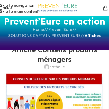
Skip to navigation
MENU
Skip to main content
Prevent’Eure en action
Home
/
Prevent'Eure
/
SOLUTIONS CAPTAIN PREVENT'EURE
/
Affiches
AFFICHES
Affiche Conseils produits
ménagers
nathalie