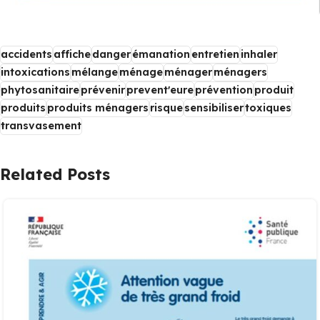
accidents
affiche
danger
émanation
entretien
inhaler
intoxications
mélange
ménage
ménager
ménagers
phytosanitaire
prévenir
prevent'eure
prévention
produit
produits
produits ménagers
risque
sensibiliser
toxiques
transvasement
Related Posts